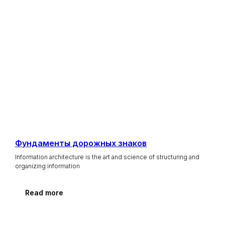
Я соглашаюсь
с политикой
конфиденциальности
Отправить
Фундаменты дорожных знаков
Information architecture is the art and science of structuring and
organizing information
Read more