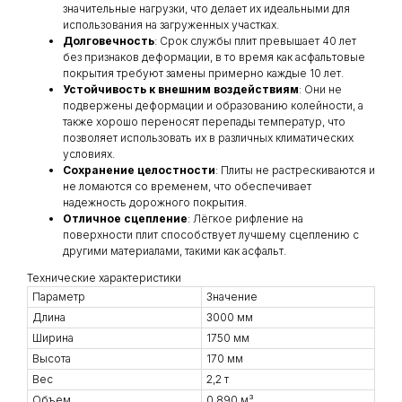
значительные нагрузки, что делает их идеальными для
использования на загруженных участках.
Долговечность
: Срок службы плит превышает 40 лет
без признаков деформации, в то время как асфальтовые
покрытия требуют замены примерно каждые 10 лет.
Устойчивость к внешним воздействиям
: Они не
подвержены деформации и образованию колейности, а
также хорошо переносят перепады температур, что
позволяет использовать их в различных климатических
условиях.
Сохранение целостности
: Плиты не растрескиваются и
не ломаются со временем, что обеспечивает
надежность дорожного покрытия.
Отличное сцепление
: Лёгкое рифление на
поверхности плит способствует лучшему сцеплению с
другими материалами, такими как асфальт.
Технические характеристики
Параметр
Значение
Длина
3000 мм
Ширина
1750 мм
Высота
170 мм
Вес
2,2 т
Объем
0,890 м³