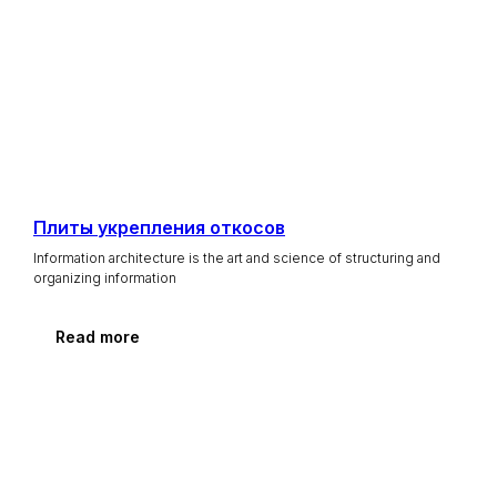
Плиты укрепления откосов
Не нашли нужный
товар?
Information architecture is the art and science of structuring and
organizing information
Оставьте ваши контакты. Наш
менеджер перезвонит и
Read more
проконсультирует.
+7